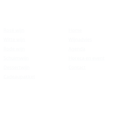
Wijnen
Handige Links
Rosé wijn
Home
Witte wijn
Wijnadvies
Rode wijn
Agenda
Schuimwijn
Horeca en event
Dessertwijn
Contact
Cadeaupakket
Copyright © 2026
Inspira
-
Privacybeleid
-
Leveringsvoorwaarden
-
Algemene Voorwaarden
-
Sitemap
-
Cookievoorkeuren bijwerken